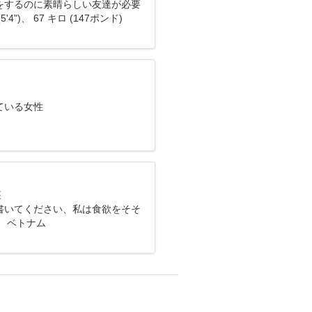
をするのに素晴らしい友達が必要
5'4")、 67 キロ (147ポンド)
ている女性
座
書いてください、私は食欲をそそ
、 ベトナム