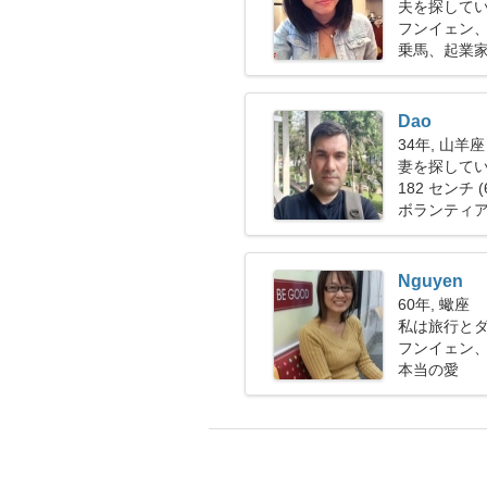
夫を探して
フンイェン、
乗馬、起業
Dao
34年, 山羊座
妻を探している
182 センチ (
ボランティ
Nguyen
60年, 蠍座
私は旅行と
フンイェン、
本当の愛