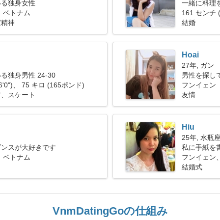
いる独身女性
一緒に料理
 ベトナム
です
161 センチ (
家精神
結婚
Hoai
27年, ガン
独身男性 24-30
男性を探し
6'0")、 75 キロ (165ポンド)
フンイェン
ア、スケート
友情
Hiu
25年, 水瓶
ダンスが大好きです
私に手紙を
 ベトナム
る女性です
フンイェン
結婚式
VnmDatingGoの仕組み