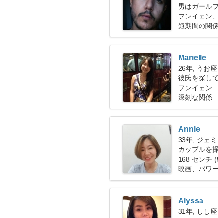
男はガール
フンイェン、
短期間の関
Marielle
26年, うお座
彼氏を探し
フンイェン
深刻な関係
Annie
33年, ジェ
カップルを探し
168 センチ (
映画、パワ
Alyssa
31年, しし座