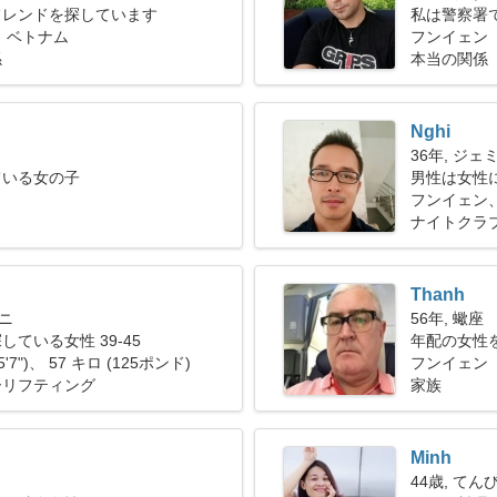
フレンドを探しています
私は警察署
 ベトナム
女性が必要
フンイェン
係
本当の関係
Nghi
36年, ジェ
ている女の子
男性は女性
フンイェン
ナイトクラ
Thanh
ミニ
56年, 蠍座
ている女性 39-45
年配の女性
5'7")、 57 キロ (125ポンド)
フンイェン
ーリフティング
家族
Minh
44歳, てん