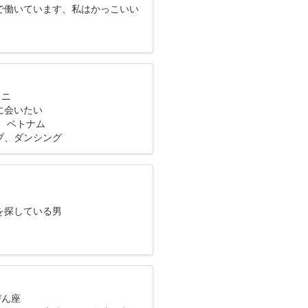
で働いています、私はかっこいい
です
ミニ
に会いたい
、 ベトナム
ブ、ダンシング
を探している男
びん座