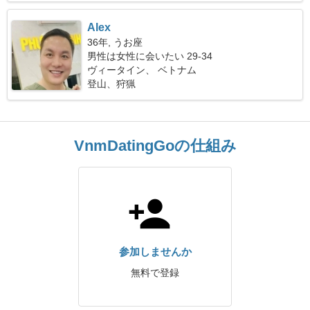
Alex
36年, うお座
男性は女性に会いたい 29-34
ヴィータイン、 ベトナム
登山、狩猟
VnmDatingGoの仕組み
参加しませんか
無料で登録