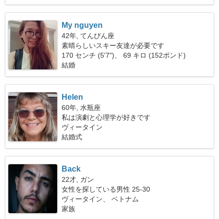
My nguyen
42年, てんびん座
素晴らしいスキー友達が必要です
170 センチ (5'7")、 69 キロ (152ポンド)
結婚
Helen
60年, 水瓶座
私は演劇と心理学が好きです
ヴィータイン
結婚式
Back
22才, ガン
女性を探している男性 25-30
ヴィータイン、 ベトナム
家族