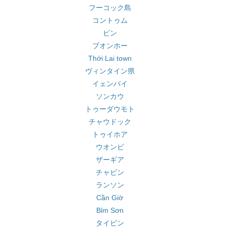
フーコック島
コントゥム
ビン
ブオンホー
Thới Lai town
ヴィンタイン県
イェンバイ
ソンカウ
トゥーダウモト
チャウドック
トゥイホア
ウオンビ
ザーギア
チャビン
ランソン
Cần Giờ
Bỉm Sơn
タイビン