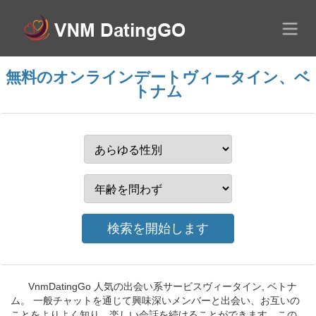
無料のオンラインデートヴィータイン、ベ
トナム
VnmDatingGo 人気の出会い系サービスヴィータイン, ベトナ
ム。 一般チャットを通じて興味深いメンバーと出会い、お互いの
ことをよりよく知り、楽しい会話を続けることができます。この